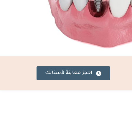
احجز معاينة لأسنانك