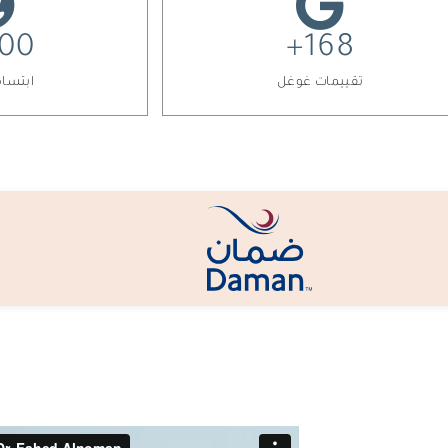
00
+
168
تقييمات غوغل
ابتسام