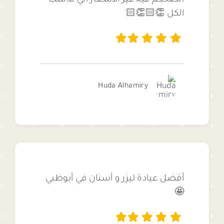
انصحكم فيه غير الاسعار الي تناسب
الكل 👏🏻👏🏻
Huda Alhamiry
أفضل عيادة ليزر و أسنان في أبوظبي
🤩