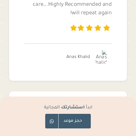
care….Highly Recommended and
will repeat again!
Anas Khalid
ابدأ
استشارتك
المجانية
I have been a patient of Dr Mai
حجز موعد
since they opened the new branch
in Shakhbout City. I wish I found